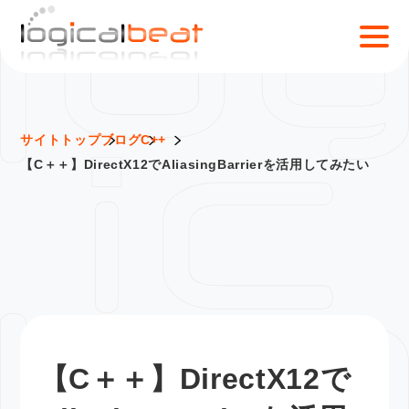
S
k
i
p
t
o
サイトトップ
ブログ
C++
c
【C＋＋】DirectX12でAliasingBarrierを活用してみたい
o
n
t
e
n
t
【C＋＋】DirectX12で