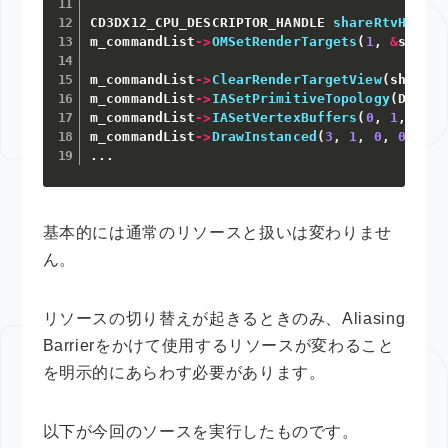
CD3DX12_CPU_DESCRIPTOR_HANDLE 
shareRtvHandle
m_commandList
->
OMSetRenderTargets
(
1
,
&
shareR
m_commandList
->
ClearRenderTargetView
(
shareRt
m_commandList
->
IASetPrimitiveTopology
(
D3D_PR
m_commandList
->
IASetVertexBuffers
(
0
,
1
,
&
m_v
m_commandList
->
DrawInstanced
(
3
,
1
,
0
,
0
)
;
.
.
.
基本的には通常のリソースと扱いは変わりませ
ん。
リソースの切り替えが起きるときのみ、Aliasing
Barrierをかけて使用するリソースが変わること
を明示的にあらわす必要があります。
以下が今回のソースを実行したものです。