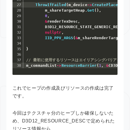
ThrowIfFailed
(
m_device
->
CreatePlacedReso
        m_shareTargetHeap
.
Get
(
)
,
0
,
&
renderTexDesc
,
        D3D12_RESOURCE_STATE_GENERIC_READ
,
nullptr
,
IID_PPV_ARGS
(
&
m_shareRenderTargets
[
l
}
// 最初に使用するリソースはエイリアシングバリアをかけ
m_commandList
->
ResourceBarrier
(
1
,
&
CD3DX12_R
これでヒープの作成及びリソースの作成は完了
です。
今回はテクスチャ分のヒープしか確保しないた
め、D3D12_RESOURCE_DESCで定められた
リソース情報から、