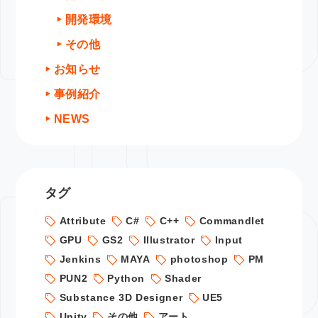
開発環境
その他
お知らせ
事例紹介
NEWS
タグ
Attribute
C#
C++
Commandlet
GPU
GS2
Illustrator
Input
Jenkins
MAYA
photoshop
PM
PUN2
Python
Shader
Substance 3D Designer
UE5
Unity
その他
アート