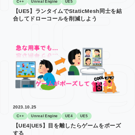
C++
Unreal Engine
UE5
【UE5】ランタイムでStaticMesh同士を結
合してドローコールを削減しよう
2023.10.25
C++
Unreal Engine
UE4
UE5
【UE4|UE5】目を離したらゲームをポーズ
する