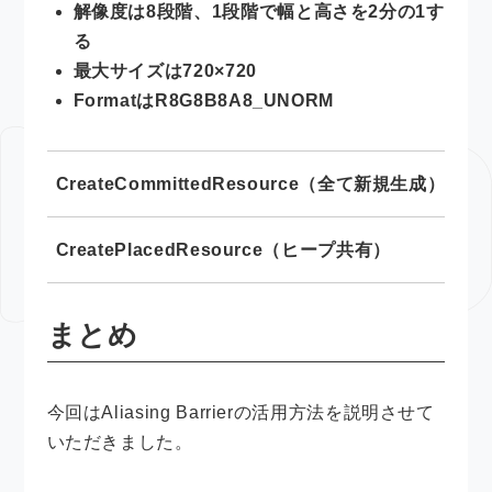
解像度は8段階、1段階で幅と高さを2分の1す
る
最大サイズは720×720
FormatはR8G8B8A8_UNORM
CreateCommittedResource（全て新規生成）
21
CreatePlacedResource（ヒープ共有）
15
まとめ
今回はAliasing Barrierの活用方法を説明させて
いただきました。