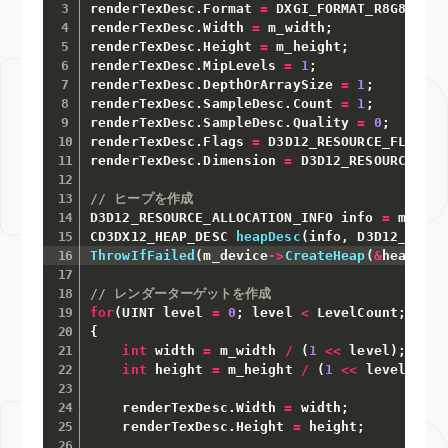
renderTexDesc
.
Format 
=
 DXGI_FORMAT_R8G8B8A8_
renderTexDesc
.
Width 
=
 m_width
;
renderTexDesc
.
Height 
=
 m_height
;
renderTexDesc
.
MipLevels 
=
1
;
renderTexDesc
.
DepthOrArraySize 
=
1
;
renderTexDesc
.
SampleDesc
.
Count 
=
1
;
renderTexDesc
.
SampleDesc
.
Quality 
=
0
;
renderTexDesc
.
Flags 
=
 D3D12_RESOURCE_FLAG_AL
renderTexDesc
.
Dimension 
=
 D3D12_RESOURCE_DIM
// ヒープを作成
D3D12_RESOURCE_ALLOCATION_INFO info 
=
 m_devi
CD3DX12_HEAP_DESC 
heapDesc
(
info
,
 D3D12_HEAP_
ThrowIfFailed
(
m_device
->
CreateHeap
(
&
heapDesc
// レンダーターゲットを作成
for
(
UINT level 
=
0
;
 level 
<
 LevelCount
;
 leve
{
int
 width 
=
 m_width 
/
(
1
<<
 level
)
;
int
 height 
=
 m_height 
/
(
1
<<
 level
)
;
    renderTexDesc
.
Width 
=
 width
;
    renderTexDesc
.
Height 
=
 height
;