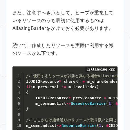
また、注意すべき点として、ヒープが重複して
いるリソースのうち最初に使用するものは
AliasingBarrierをかけておく必要があります。
続いて、作成したリソースを実際に利用する際
のソースが以下です。
// 使用するリソースが以前と異なる場合AliasingBarri
ID3D12Resource
*
 shareRT 
=
 m_shareRenderTarge
if
(
m_prevLevel 
!=
 m_levelIndex
)
{
    ID3D12Resource
*
 prevResource 
=
 m_shareRe
    m_commandList
->
ResourceBarrier
(
1
,
&
CD3DX
}
// ここからは通常通りのリソースの取り扱いと同じ
m_commandList
->
ResourceBarrier
(
1
,
&
CD3DX12_R