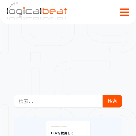
通信
S
k
i
p
t
o
c
o
n
t
e
n
検
t
索: