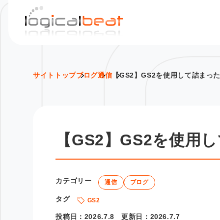
S
k
i
p
t
o
サイトトップ
ブログ
通信
【GS2】GS2を使用して詰まっ
c
o
n
t
【GS2】GS2を使用
e
n
t
カテゴリー
通信
ブログ
タグ
GS2
投稿日：
2026.7.8
更新日：
2026.7.7