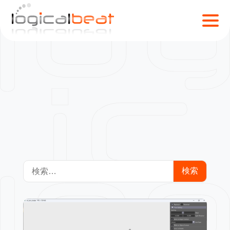
開発環境
S
k
i
p
t
o
c
o
n
t
e
n
検
t
索: