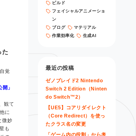
ビルド
フェイシャルアニメーショ
ン
ブログ
マテリアル
作業効率化
生成AI
った
最近の投稿
自覚
ゼノブレイド2 Nintendo
公開」
Switch 2 Edition（Ninten
do Switch™2）
、観て
【UE5】コアリダイレクト
他に
（Core Redirect）を使っ
と微妙
たクラス名の変更
星も
「ゲーム内の役割」から考