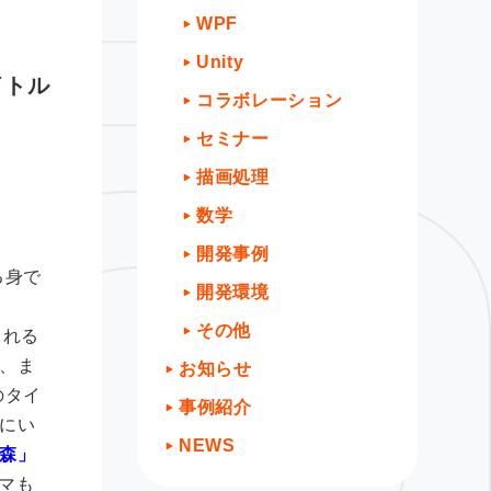
WPF
Unity
イトル
コラボレーション
セミナー
描画処理
数学
開発事例
る身で
開発環境
その他
られる
、ま
お知らせ
のタイ
事例紹介
にい
NEWS
森」
シマも