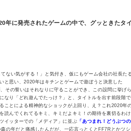
020年に発売されたゲームの中で、グッときたタ
ムしてない気がする！」と気付き、仮にもゲーム会社の社長た
いと思い、2020年はキチンとゲームで遊ぼうと決意した
ったが、その誓いはそれなりに守ることができ、この設問に挙げ
になり「どれ遊んでたっけ？」と、タイトルを出す前段階で
ることによる精神的なショックが上回り、え？これ2020年
を読んでくれてるキミ、キミだよキミ！の期待を裏切るわけ
ツイッターでの「メディア」に並ぶ
「あつまれ！どうぶつの
つ森の年だと痛感したんだが、一応言っとくとFF7Rとかツ