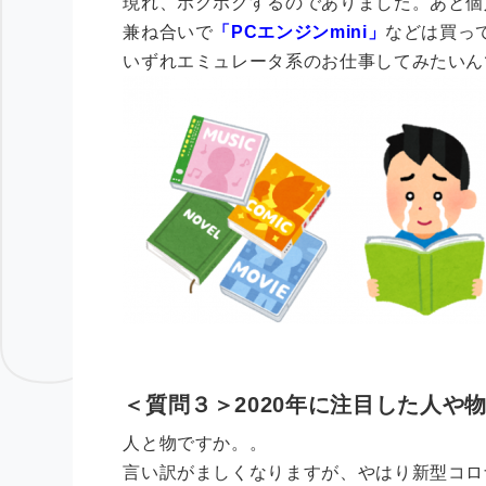
現れ、ホクホクするのでありました。
あと個
兼ね合いで
「PCエンジンmini」
などは買っ
いずれエミュレータ系のお仕事してみたいん
＜質問３＞2020年に注目した人や
人と物ですか。。
言い訳がましくなりますが、やはり新型コロ