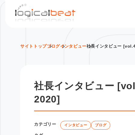
S
k
i
p
t
o
サイトトップ
ブログ
インタビュー
社長インタビュー [vol
c
o
n
t
社長インタビュー [vo
e
n
2020]
t
カテゴリー
インタビュー
ブログ