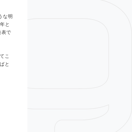
うな明
5年と
発表で
てこ
ばと