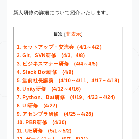
新人研修の詳細について紹介いたします。
目次
非表示
[
]
1.
セットアップ・交流会（4/1～4/2）
2.
Git、SVN研修 (4/3、4/8)
3.
ビジネスマナー研修 (4/4～4/5)
4.
Slack Bot研修 (4/9)
5.
堂前社長講義 (4/10～4/11、4/17～4/18)
6.
Unity研修 (4/12～4/16)
7.
Python、Bat研修 (4/19、4/23～4/24)
8.
UI研修 (4/22)
9.
アセンブラ研修 (4/25～4/26)
10.
PBR研修 (4/30)
11.
UE研修 (5/1～5/2)