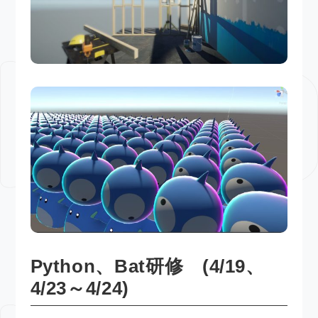
Python、Bat研修 (4/19、
4/23～4/24)