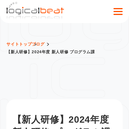
S
k
i
p
t
o
サイトトップ
ブログ
c
【新人研修】2024年度 新人研修 プログラム課
o
n
t
e
n
t
【新人研修】2024年度