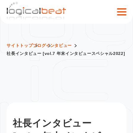
S
k
i
p
t
o
サイトトップ
ブログ
インタビュー
c
社長インタビュー [vol.7 年末インタビュースペシャル2022]
o
n
t
e
n
t
社長インタビュー