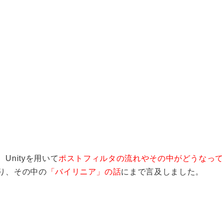
nityを用いて
ポストフィルタの流れやその中がどうなっ
り、その中の
「バイリニア」の話
にまで言及しました。