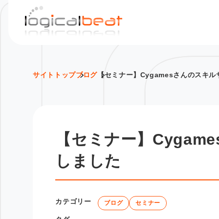
S
k
i
p
t
o
サイトトップ
ブログ
【セミナー】Cygamesさんのスキ
c
o
n
t
【セミナー】Cygam
e
n
しました
t
カテゴリー
ブログ
セミナー