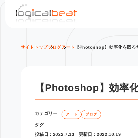
S
k
i
p
t
o
サイトトップ
ブログ
アート
【Photoshop】効率化を図
c
o
n
t
【Photoshop】
e
n
t
カテゴリー
アート
ブログ
タグ
投稿日：
2022.7.13
更新日：
2022.10.19