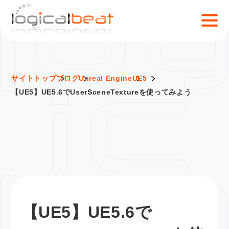
S
k
i
p
t
o
サイトトップ
ブログ
Unreal Engine
UE5
c
【UE5】UE5.6でUserSceneTextureを使ってみよう
o
n
t
e
n
t
【UE5】UE5.6で