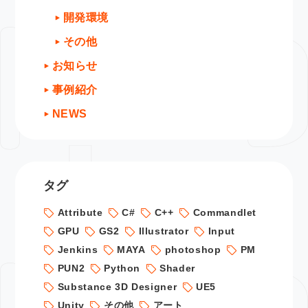
開発環境
その他
お知らせ
事例紹介
NEWS
タグ
Attribute
C#
C++
Commandlet
GPU
GS2
Illustrator
Input
Jenkins
MAYA
photoshop
PM
PUN2
Python
Shader
Substance 3D Designer
UE5
Unity
その他
アート