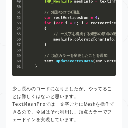
TMP_MeshInfo
 meshInfo 
=
 textInfo
.
mes
// 矩形なので4頂点
var
 rectVerticesNum 
=
4
;
for
(
var
 i 
=
0
;
 i 
<
 rectVerticesNum
;
{
// 一文字を構成する矩形の頂点の透明度
            meshInfo
.
colors32
[
charInfo
.
verte
}
// 頂点カラーを変更したことを通知
        text
.
UpdateVertexData
(
TMP_VertexData
}
少し長めのコードになりましたが、やってるこ
とは難しくはないと思います。
TextMeshPro
では一文字ごとにMeshを操作で
きるので、今回はそれ利用し、頂点カラーでフ
ェードインを実現しています。