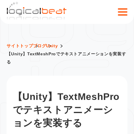
S
k
i
p
t
o
サイトトップ
ブログ
Unity
c
【Unity】TextMeshProでテキストアニメーションを実装す
o
る
n
t
e
n
【Unity】TextMeshPro
t
でテキストアニメーシ
ョンを実装する