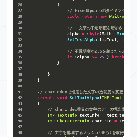
{
// FixedUpdateのタイミングまで
yield
return
new
WaitForFixe
// 一文字の不透明度を増加させてい
                alpha 
=
(
byte
)
Mathf
.
Min
(
alph
SetTextAlpha
(
tmpText
,
 i
,
 alp
// 不透明度が255を超えたら次の文
if
(
alpha 
>=
255
)
break
;
}
}
}
// charIndexで指定した文字の透明度を変更
private
void
SetTextAlpha
(
TMP_Text
 text
,
{
// charIndex番目の文字のデータ構造体を取
TMP_TextInfo
 textInfo 
=
 text
.
textInf
TMP_CharacterInfo
 charInfo 
=
 textInf
// 文字を構成するメッシュ(矩形)を取得