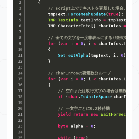
{
// script上でテキストを更新した場合、T
        tmpText
.
ForceMeshUpdate
(
true
)
;
TMP_TextInfo
 textInfo 
=
 tmpText
.
text
        TMP_CharacterInfo
[
]
 charInfos 
=
 text
// 全ての文字を一度非表示にする(特殊文字の
for
(
var
 i 
=
0
;
 i 
<
 charInfos
.
Length
{
SetTextAlpha
(
tmpText
,
 i
,
0
)
;
}
// charInfosの要素数分ループ
for
(
var
 i 
=
0
;
 i 
<
 charInfos
.
Length
{
// 空白または改行文字の場合は無視
if
(
char
.
IsWhiteSpace
(
charInfos
[
// 一文字ごとに0.2秒待機
yield
return
new
WaitForSeconds
(
byte
 alpha 
=
0
;
while
(
true
)