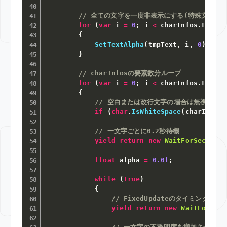
// 全ての文字を一度非表示にする(特殊文字の
for
(
var
 i 
=
0
;
 i 
<
 charInfos
.
Length
{
SetTextAlpha
(
tmpText
,
 i
,
0
)
;
}
// charInfosの要素数分ループ
for
(
var
 i 
=
0
;
 i 
<
 charInfos
.
Length
{
// 空白または改行文字の場合は無視
if
(
char
.
IsWhiteSpace
(
charInfos
[
// 一文字ごとに0.2秒待機
yield
return
new
WaitForSeconds
(
float
 alpha 
=
0.0f
;
while
(
true
)
{
// FixedUpdateのタイミングまで
yield
return
new
WaitForFixe