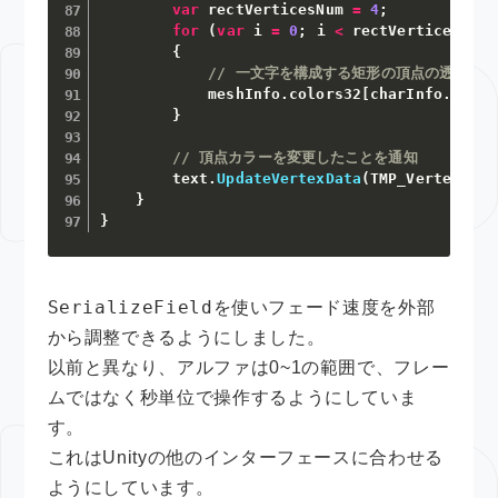
var
 rectVerticesNum 
=
4
;
for
(
var
 i 
=
0
;
 i 
<
 rectVerticesNum
;
{
// 一文字を構成する矩形の頂点の透明度
            meshInfo
.
colors32
[
charInfo
.
verte
}
// 頂点カラーを変更したことを通知
        text
.
UpdateVertexData
(
TMP_VertexData
}
}
SerializeField
を使いフェード速度を外部
から調整できるようにしました。
以前と異なり、アルファは0~1の範囲で、フレー
ムではなく秒単位で操作するようにしていま
す。
これはUnityの他のインターフェースに合わせる
ようにしています。