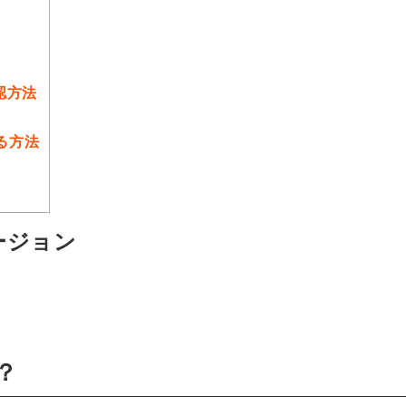
認方法
る方法
ージョン
？