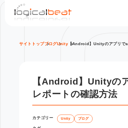
S
k
i
p
t
o
サイトトップ
ブログ
Unity
【Android】Unityのアプ
c
o
n
t
【Android】Uni
e
n
レポートの確認方法
t
カテゴリー
Unity
ブログ