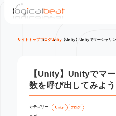
S
k
i
p
t
o
サイトトップ
ブログ
Unity
【Unity】Unityでマーシ
c
o
n
t
【Unity】Unity
e
n
数を呼び出してみよう
t
カテゴリー
Unity
ブログ