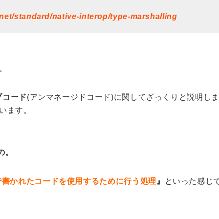
tnet/standard/native-interop/type-marshalling
。
ブコード
(アンマネージドコード)に関してざっくりと説明し
います。
の。
で書かれたコードを使用するために行う処理
』
といった感じ