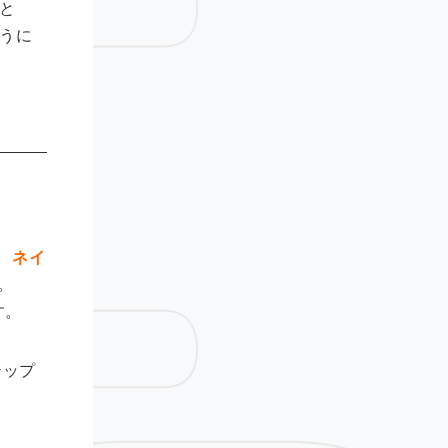
と
うに
、
ネイ
。
す。
テップ