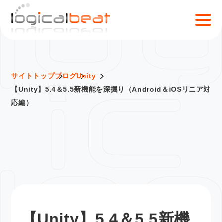
S
k
i
p
t
o
サイトトップ
ブログ
Unity
c
【Unity】5.4＆5.5新機能を深掘り（Android＆iOSリニア対
o
応編）
n
t
e
n
t
【Unity】5.4＆5.5新機