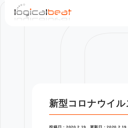
S
k
i
p
t
o
c
o
n
t
e
n
t
新型コロナウイル
投稿日：
2020.2.19
更新日：
2020.2.19