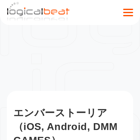
S
k
i
p
t
o
c
o
n
t
e
n
t
エンバーストーリア
（iOS, Android, DMM