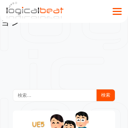
フェイシャルアニメーシ
S
k
ョン
i
p
t
o
c
o
n
t
e
n
検
t
索: