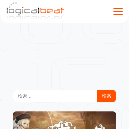
ゲームデザイン
S
k
i
p
t
o
c
o
n
t
e
n
検
t
索: