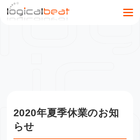
S
k
i
p
t
o
c
o
n
t
e
n
t
2020年夏季休業のお知
らせ