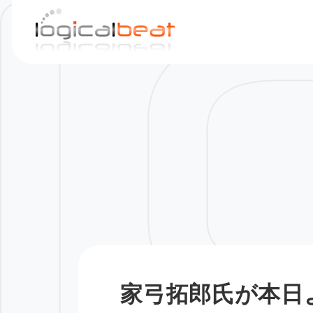
S
k
i
p
t
o
c
o
n
t
e
n
t
家弓拓郎氏が本日