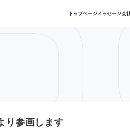
トップページ
メッセージ
会
より参画します