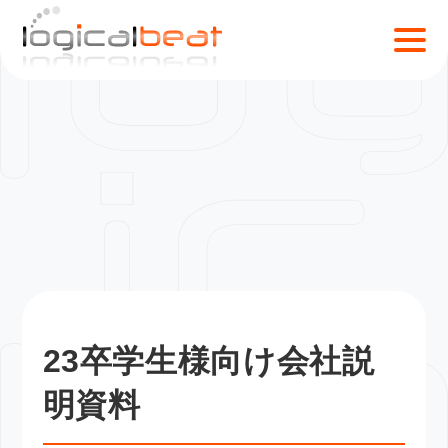
S
k
i
p
t
o
c
o
n
t
e
n
t
23卒学生様向け会社説
明資料