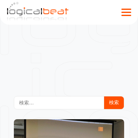
セミナー
S
k
i
p
t
o
c
o
n
t
e
n
検
t
索: